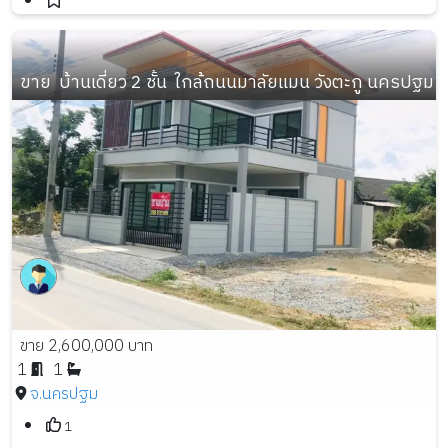
ขาย  บ้านเดี่ยว 2 ชั้น  ใกล้ถนนมาลัยแมน วังตะกู นครปฐม 
ขาย 2,600,000 บาท
1
1
จ.นครปฐม
1