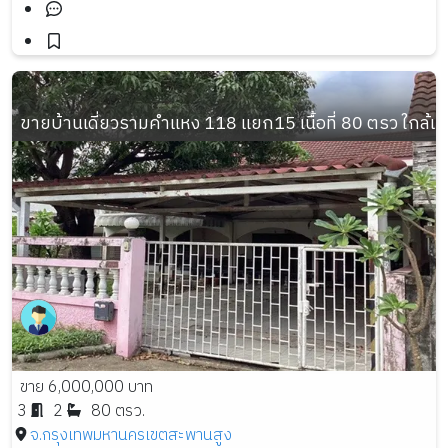
ขายบ้านเดี่ยวรามคำแหง 118 แยก15 เนื้อที่ 80 ตรว ใกล้
ขาย 6,000,000 บาท
3
2
80 ตรว.
จ.กรุงเทพมหานคร
เขตสะพานสูง