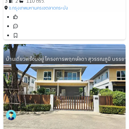
3
2
110 ตรว.
จ.กรุงเทพมหานคร
เขตลาดกระบัง
บ้านเดี่ยวพร้อมอยู่ โครงการพฤกษ์ลดา สุวรรณภูมิ บรรย