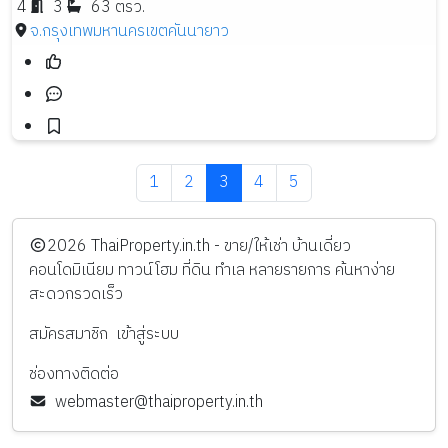
4
3
63 ตรว.
จ.กรุงเทพมหานคร
เขตคันนายาว
1
2
3
4
5
️2026
ThaiProperty.in.th - ขาย/ให้เช่า บ้านเดี่ยว
คอนโดมิเนียม ทาวน์โฮม ที่ดิน ทำเล หลายรายการ ค้นหาง่าย
สะดวกรวดเร็ว
สมัครสมาชิก
เข้าสู่ระบบ
ช่องทางติดต่อ
webmaster@thaiproperty.in.th