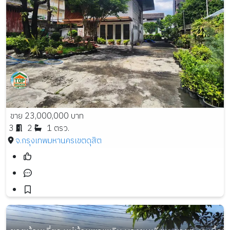
ขาย 23,000,000 บาท
3
2
1 ตรว.
จ.กรุงเทพมหานคร
เขตดุสิต