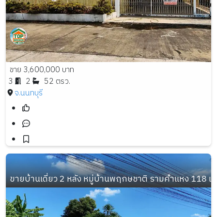
ขาย 3,600,000 บาท
3
2
52 ตรว.
จ.นนทบุรี
ขายบ้านเดี่ยว 2 หลัง หมู่บ้านพฤกษชาติ รามคำแหง 118 เนื้อ